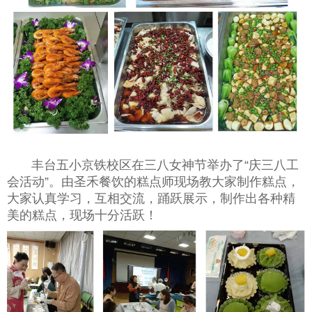
丰台五小京铁校区在三八女神节举办了“庆三八工
会活动”。由圣禾餐饮的糕点师现场教大家制作糕点，
大家认真学习，互相交流，踊跃展示，制作出各种精
美的糕点，现场十分活跃！