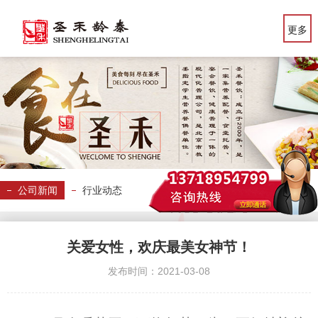
更多
公司新闻
行业动态
关爱女性，欢庆最美女神节！
发布时间：2021-03-08