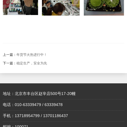
上一篇：
年货节火热进行中！
下一篇：
稳定生产，安全为先
地址：北京市丰台区赵辛店500号17-20幢
电话：010-63339479 / 63339478
手机：13718954799 / 13701186437
邮编：100071